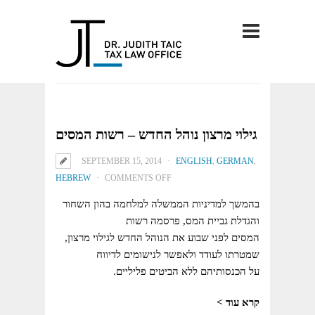
גילוי מרצון נוהל החדש – רשות המסים
SEPTEMBER 15, 2014
ENGLISH
,
GERMAN
,
ON
HEBREW
COMMENTS OFF
גילוי
בהמשך למדיניות הממשלה למלחמה בהון השחור
מרצון
והגדלת גביית המס, פרסמה רשות
נוהל
המסים לפני שבוע את הנוהל החדש לגילוי מרצון,
החדש
שמטרתו לעודד ולאפשר לנישומים לדיווח
–
על הכנסותיהם ללא הביטים פליליים.
רשות
המסים
קרא עוד >